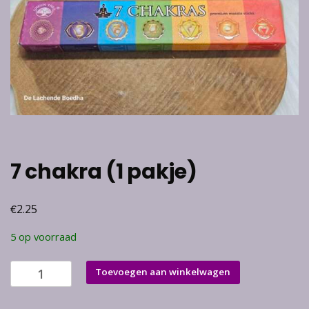
7 chakra (1 pakje)
€
2.25
5 op voorraad
7
Toevoegen aan winkelwagen
chakra
(1