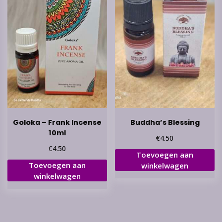
Goloka – Frank Incense
Buddha’s Blessing
10ml
€
4.50
€
4.50
Toevoegen aan
Toevoegen aan
winkelwagen
winkelwagen