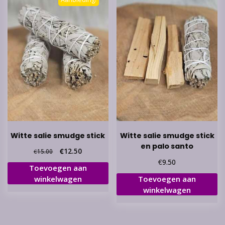
Witte salie smudge stick
Witte salie smudge stick
en palo santo
Oorspronkelijke
Huidige
€
12.50
€
15.00
prijs
prijs
€
9.50
Toevoegen aan
was:
is:
winkelwagen
Toevoegen aan
€15.00.
€12.50.
winkelwagen