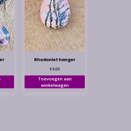
er
Rhodoniet hanger
€
4.00
n
Toevoegen aan
winkelwagen