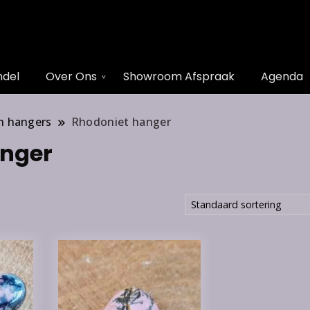
ndel
Over Ons
Showroom Afspraak
Agenda
n hangers
Rhodoniet hanger
anger